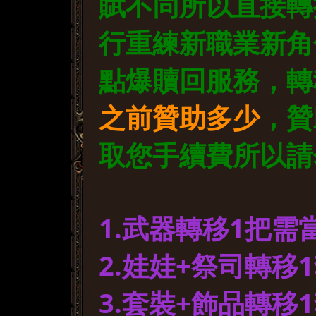
賦不同所以直接轉
行重練新職業新角
點爆贖回服務，轉
之前贊助多少
，贊
取您手續費所以請
1.武器轉移1把需
2.娃娃+祭司轉移
3.套裝+飾品轉移