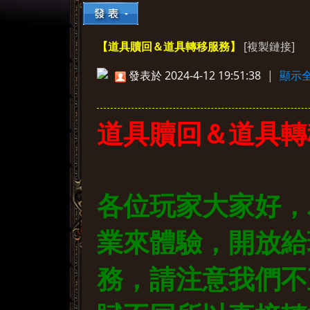
[複製鏈接]
【道具贖回＆道具轉移服務】
»
›
›
›
發表於 2024-4-12 19:51:38
|
顯示
道具贖回＆道具轉
各位玩家大家好，
業來體驗，開放給
務，請注意我們不